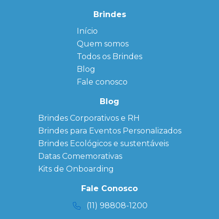
Brindes
Início
← Back
← Back
Quem somos
FAQ
Agendas
Personalizadas
Todos os Brindes
Sitemap
Bloco de
Blog
Anotação
Personalizado
Fale conosco
Bonés
personalizados
Blog
Brindes
Brindes Corporativos e RH
Corporativos
Brindes para Eventos Personalizados
Copos Térmicos
Personalizados
Brindes Ecológicos e sustentáveis
Datas Especiais
Datas Comemorativas
Ecobag
Kits de Onboarding
Personalizada
Kits
Fale Conosco
Personalizados
(11) 98808-1200