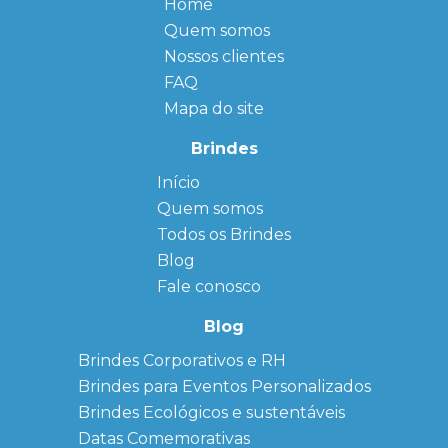
Home
Quem somos
Nossos clientes
FAQ
Mapa do site
Brindes
Início
← Back
← Back
Quem somos
FAQ
Agendas
Personalizadas
Todos os Brindes
Sitemap
Bloco de
Blog
Anotação
Personalizado
Fale conosco
Bonés
personalizados
Blog
Brindes
Brindes Corporativos e RH
Corporativos
Brindes para Eventos Personalizados
Copos Térmicos
Personalizados
Brindes Ecológicos e sustentáveis
Datas Especiais
Datas Comemorativas