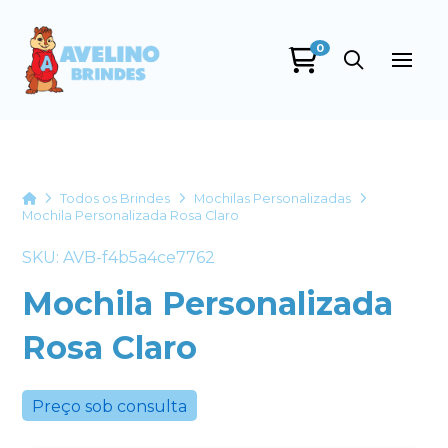
0
Avelino Brindes
online
Home
Todos os Brindes
Mochilas Personalizadas
Mochila Personalizada Rosa Claro
SKU: AVB-f4b5a4ce7762
Mochila Personalizada
Rosa Claro
+55
Preço sob consulta