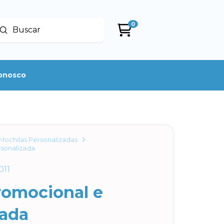
0
Enviar
uscar
conosco
Mochilas Personalizadas
rsonalizada
011
romocional e
zada