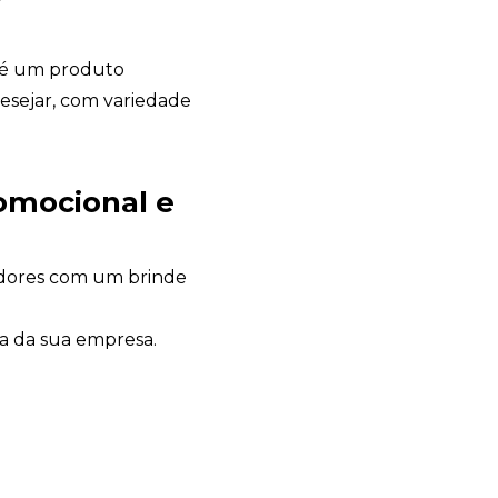
é um produto
esejar, com variedade
Avelino Brindes
omocional e
online
radores com um brinde
a da sua empresa.