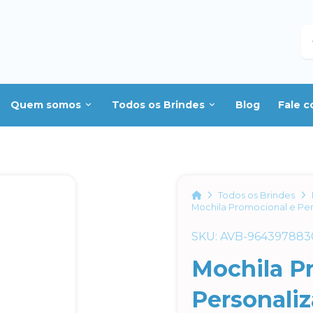
B
Quem somos
Todos os Brindes
Blog
Fale 
Home
Todos os Brindes
Mochila Promocional e Pe
SKU: AVB-964397883
Mochila P
Personali