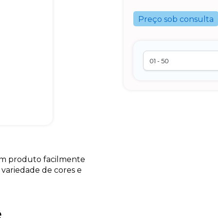
Preço sob consulta
um produto facilmente
 variedade de cores e
e