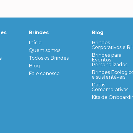
des
Brindes
Blog
Início
← Back
← Back
Brindes
Corporativos e R
Quem somos
FAQ
Agendas
Personalizadas
Brindes para
s
Todos os Brindes
Sitemap
Eventos
Bloco de
Personalizados
Blog
Anotação
Personalizado
Brindes Ecológic
Fale conosco
e sustentáveis
Bonés
personalizados
Datas
Comemorativas
Brindes
Corporativos
Kits de Onboardi
Copos Térmicos
Personalizados
Datas Especiais
Ecobag
Personalizada