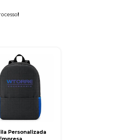
+55
rocesso
!
Eu concordo em receber comunicações.
A nossa empresa está comprometida a proteger e respeitar sua
privacidade, utilizaremos seus dados apenas para fins de
marketing. Você pode alterar suas preferências a qualquer
momento.
Iniciar conversa
ila Personalizada
 Empresa