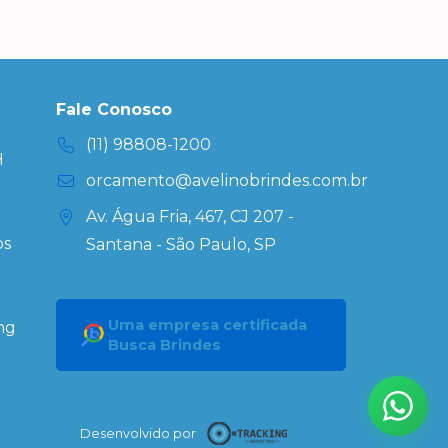
Fale Conosco
(11) 98808-1200
H
orcamento@avelinobrindes.com.br
Av. Água Fria, 467, CJ 207 -
os
Santana - São Paulo, SP
Uma empresa certificada
ng
Busca Brindes
Desenvolvido por