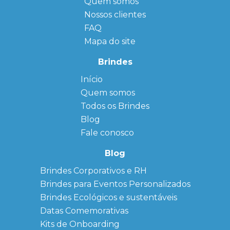
Quem somos
Nossos clientes
FAQ
Mapa do site
Brindes
Início
← Back
← Back
Quem somos
FAQ
Agendas
Personalizadas
Todos os Brindes
Sitemap
Bloco de
Blog
Anotação
Personalizado
Fale conosco
Bonés
personalizados
Blog
Brindes
Brindes Corporativos e RH
Corporativos
Brindes para Eventos Personalizados
Copos Térmicos
Personalizados
Brindes Ecológicos e sustentáveis
Datas Especiais
Datas Comemorativas
Ecobag
Kits de Onboarding