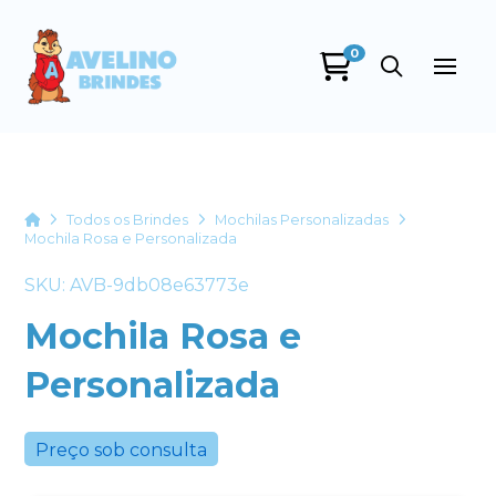
0
Avelino Brindes
online
Home
Todos os Brindes
Mochilas Personalizadas
Mochila Rosa e Personalizada
SKU: AVB-9db08e63773e
Mochila Rosa e
Personalizada
+55
Preço sob consulta