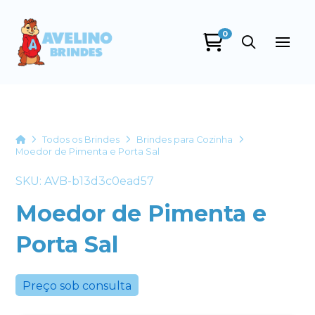
0
Avelino Brindes
online
Home
Todos os Brindes
Brindes para Cozinha
Moedor de Pimenta e Porta Sal
SKU: AVB-b13d3c0ead57
Moedor de Pimenta e
Porta Sal
+55
Preço sob consulta