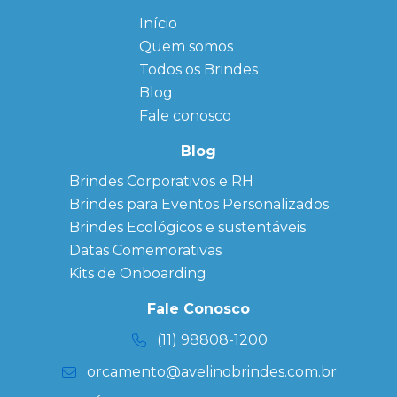
Início
← Back
← Back
Quem somos
FAQ
Agendas
Personalizadas
Todos os Brindes
Sitemap
Bloco de
Blog
Anotação
Personalizado
Fale conosco
Bonés
personalizados
Blog
Brindes
Brindes Corporativos e RH
Corporativos
Brindes para Eventos Personalizados
Copos Térmicos
Personalizados
Brindes Ecológicos e sustentáveis
Datas Especiais
Datas Comemorativas
Ecobag
Kits de Onboarding
Personalizada
Kits
Fale Conosco
Personalizados
(11) 98808-1200
orcamento@avelinobrindes.com.br