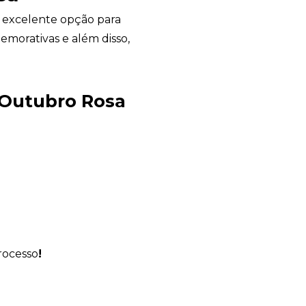
 excelente opção para
morativas e além disso,
Avelino Brindes
 Outubro Rosa
online
rocesso
!
+55