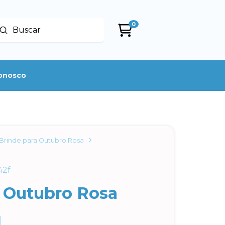
0
Enviar
uscar
conosco
Brinde para Outubro Rosa
42f
 Outubro Rosa