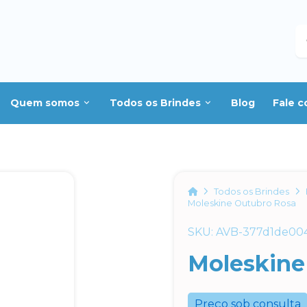
B
Quem somos
Todos os Brindes
Blog
Fale 
Home
Todos os Brindes
Moleskine Outubro Rosa
SKU: AVB-377d1de00
Moleskine
Preço sob consulta