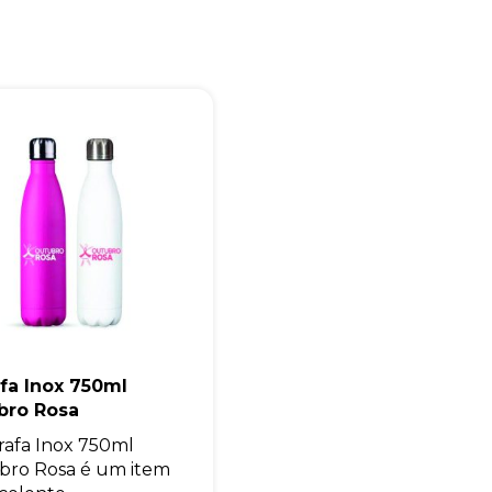
Eu concordo em receber comunicações.
A nossa empresa está comprometida a proteger e respeitar sua
privacidade, utilizaremos seus dados apenas para fins de
marketing. Você pode alterar suas preferências a qualquer
momento.
Iniciar conversa
fa Inox 750ml
bro Rosa
rafa Inox 750ml
ro Rosa é um item