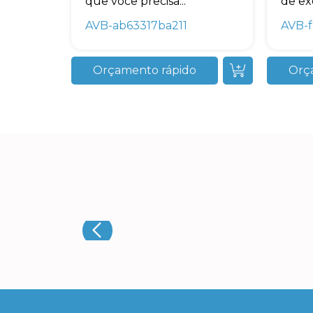
que você precisa...
de exc
AVB-ab63317ba211
AVB-f
Orçamento rápido
Orç