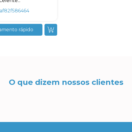
elente...
af82f586464
amento rápido
O que dizem nossos clientes