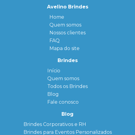
Avelino Brindes
Home
Quem somos
Nossos clientes
FAQ
Mapa do site
Brindes
Início
← Back
← Back
Quem somos
FAQ
Agendas
Personalizadas
Todos os Brindes
Sitemap
Bloco de
Blog
Anotação
Personalizado
Fale conosco
Bonés
personalizados
Blog
Brindes
Brindes Corporativos e RH
Corporativos
Brindes para Eventos Personalizados
Copos Térmicos