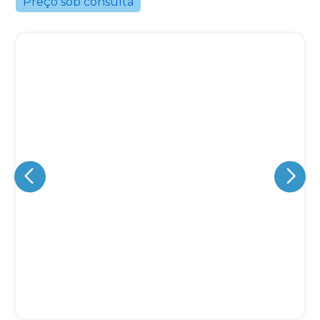
Preço sob consulta
Eu concordo em receber comunicações.
A nossa empresa está comprometida a proteger e respeitar
sua privacidade, utilizaremos seus dados apenas para fins
de marketing. Você pode alterar suas preferências a
qualquer momento.
Iniciar conversa