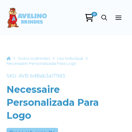
0
Avelino Brindes
online
Home
Todos os Brindes
Uso Individual
Necessaire Personalizada Para Logo
SKU: AVB-bd8ab3a179d3
Necessaire
Personalizada Para
+55
Logo