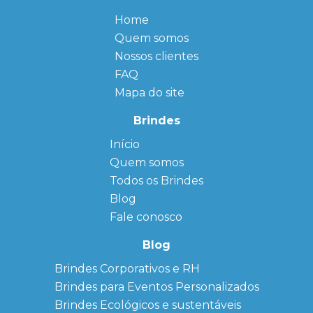
Home
Quem somos
Nossos clientes
FAQ
Mapa do site
Brindes
Início
← Back
← Back
Quem somos
FAQ
Agendas
Personalizadas
Todos os Brindes
Sitemap
Bloco de
Blog
Anotação
Personalizado
Fale conosco
Bonés
personalizados
Blog
Brindes
Brindes Corporativos e RH
Corporativos
Brindes para Eventos Personalizados
Copos Térmicos
Personalizados
Brindes Ecológicos e sustentáveis