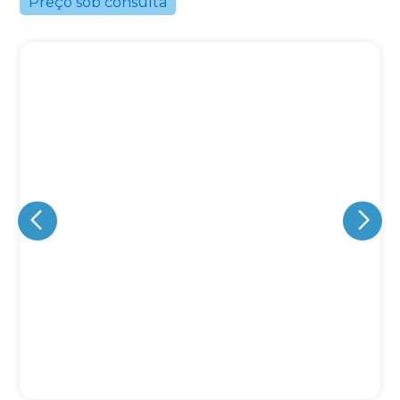
Preço sob consulta
Eu concordo em receber comunicações.
A nossa empresa está comprometida a proteger e respeitar
sua privacidade, utilizaremos seus dados apenas para fins
de marketing. Você pode alterar suas preferências a
qualquer momento.
Iniciar conversa