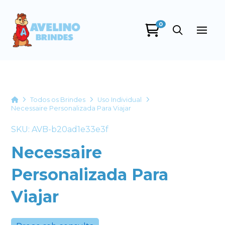
0
Avelino Brindes
online
Home
Todos os Brindes
Uso Individual
Necessaire Personalizada Para Viajar
SKU: AVB-b20ad1e33e3f
Necessaire
Personalizada Para
+55
Viajar