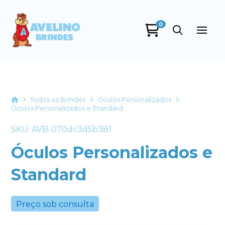
0
Avelino Brindes
online
Home
Todos os Brindes
Óculos Personalizados
Óculos Personalizados e Standard
SKU: AVB-070dc3d5b381
Óculos Personalizados e
Standard
+55
Preço sob consulta