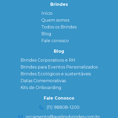
Brindes
Início
← Back
← Back
Quem somos
FAQ
Agendas
Personalizadas
Todos os Brindes
Sitemap
Bloco de
Blog
Anotação
Personalizado
Fale conosco
Bonés
personalizados
Blog
Brindes
Brindes Corporativos e RH
Corporativos
Brindes para Eventos Personalizados
Copos Térmicos
Personalizados
Brindes Ecológicos e sustentáveis
Datas Especiais
Datas Comemorativas
Ecobag
Kits de Onboarding
Personalizada
Kits
Fale Conosco
Personalizados
(11) 98808-1200
orcamento@avelinobrindes.com.br