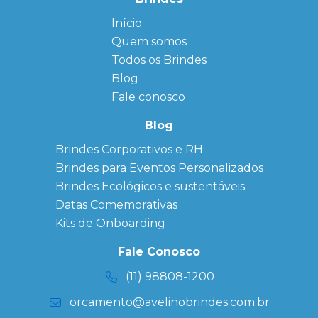
Início
← Back
← Back
Quem somos
FAQ
Agendas
Personalizadas
Todos os Brindes
Sitemap
Bloco de
Blog
Anotação
Personalizado
Fale conosco
Bonés
personalizados
Blog
Brindes
Brindes Corporativos e RH
Corporativos
Brindes para Eventos Personalizados
Copos Térmicos
Personalizados
Brindes Ecológicos e sustentáveis
Datas Especiais
Datas Comemorativas
Ecobag
Kits de Onboarding
Personalizada
Kits
Fale Conosco
Personalizados
(11) 98808-1200
orcamento@avelinobrindes.com.br