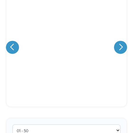
Eu concordo em receber comunicações.
A nossa empresa está comprometida a proteger e respeitar
sua privacidade, utilizaremos seus dados apenas para fins
de marketing. Você pode alterar suas preferências a
qualquer momento.
Iniciar conversa