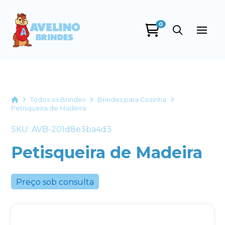
0
Avelino Brindes
online
Home
Todos os Brindes
Brindes para Cozinha
Petisqueira de Madeira
SKU: AVB-201d8e3ba4d3
Petisqueira de Madeira
Preço sob consulta
+55