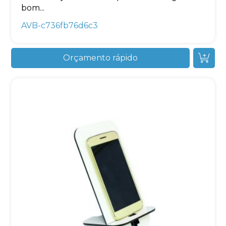
bom...
AVB-c736fb76d6c3
Orçamento rápido