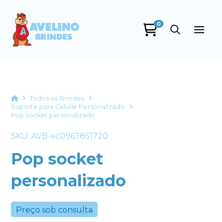
0
Avelino Brindes
online
Home
Todos os Brindes
Suporte para Celular Personalizado
Pop socket personalizado
SKU: AVB-ec0967851720
Pop socket
personalizado
+55
Preço sob consulta