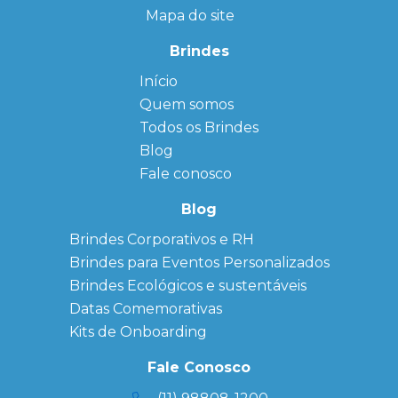
Mapa do site
Brindes
Início
← Back
← Back
Quem somos
FAQ
Agendas
Personalizadas
Todos os Brindes
Sitemap
Bloco de
Blog
Anotação
Personalizado
Fale conosco
Bonés
personalizados
Blog
Brindes
Brindes Corporativos e RH
Corporativos
Brindes para Eventos Personalizados
Copos Térmicos
Personalizados
Brindes Ecológicos e sustentáveis
Datas Especiais
Datas Comemorativas
Ecobag
Kits de Onboarding
Personalizada
Kits
Fale Conosco
Personalizados