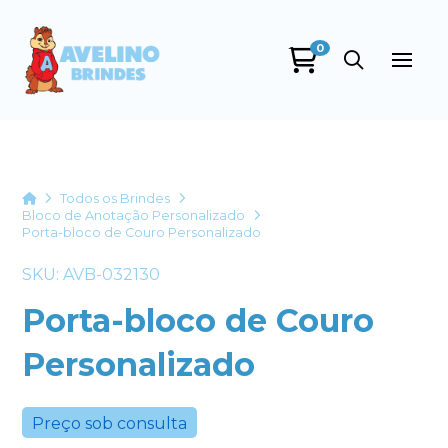
0
Avelino Brindes
online
Home
Todos os Brindes
Bloco de Anotação Personalizado
Porta-bloco de Couro Personalizado
SKU: AVB-032130
Porta-bloco de Couro
Personalizado
+55
Preço sob consulta