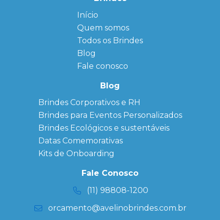
Início
← Back
← Back
Quem somos
FAQ
Agendas
Personalizadas
Todos os Brindes
Sitemap
Bloco de
Blog
Anotação
Personalizado
Fale conosco
Bonés
personalizados
Blog
Brindes
Brindes Corporativos e RH
Corporativos
Brindes para Eventos Personalizados
Copos Térmicos
Personalizados
Brindes Ecológicos e sustentáveis
Datas Especiais
Datas Comemorativas
Ecobag
Kits de Onboarding
Personalizada
Kits
Fale Conosco
Personalizados
(11) 98808-1200
orcamento@avelinobrindes.com.br