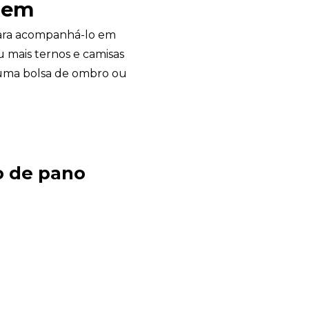
agem
para acompanhá-lo em
 mais ternos e camisas
m uma bolsa de ombro ou
Avelino Brindes
online
o de pano
+55