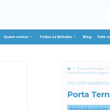
B
Quem somos
Todos os Brindes
Blog
Fale 
Home
Todos os Brindes
Porta Ternos Para Viagem
SKU: AVB-4a6a8dc04
Porta Ter
Preço sob consulta