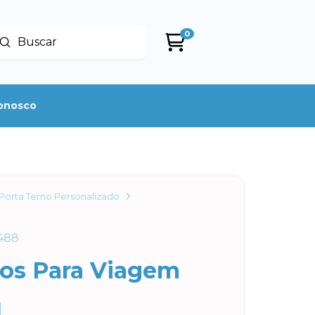
0
Enviar
uscar
conosco
Porta Terno Personalizado
488
nos Para Viagem