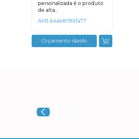
personalizada é o produto
de alta...
AVB-b4ab8785fa77
Orçamento rápido