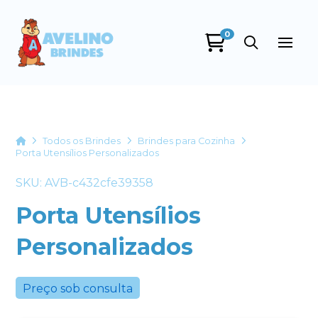
0
Avelino Brindes
online
Home
Todos os Brindes
Brindes para Cozinha
Porta Utensílios Personalizados
SKU: AVB-c432cfe39358
Porta Utensílios
Personalizados
+55
Preço sob consulta