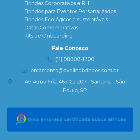
Brindes
Brindes Corporativos e RH
Corporativos
Brindes para Eventos Personalizados
Copos Térmicos
Personalizados
Brindes Ecológicos e sustentáveis
Datas Especiais
Datas Comemorativas
Ecobag
Kits de Onboarding
Personalizada
Kits
Fale Conosco
Personalizados
(11) 98808-1200
orcamento@avelinobrindes.com.br
Av. Água Fria, 467, CJ 207 - Santana - São
Paulo, SP
Uma empresa certificada Busca Brindes