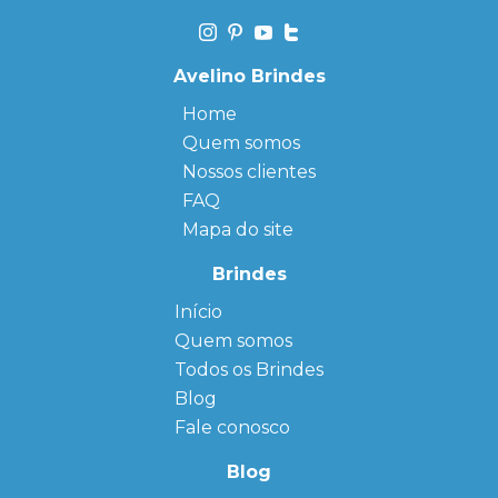
Avelino Brindes
Home
Quem somos
Nossos clientes
FAQ
Mapa do site
Brindes
Início
← Back
← Back
Quem somos
FAQ
Agendas
Personalizadas
Todos os Brindes
Sitemap
Bloco de
Blog
Anotação
Personalizado
Fale conosco
Bonés
personalizados
Blog