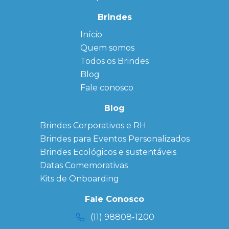
Brindes
Início
← Back
← Back
Quem somos
FAQ
Agendas
Personalizadas
Todos os Brindes
Sitemap
Bloco de
Blog
Anotação
Personalizado
Fale conosco
Bonés
personalizados
Blog
Brindes
Brindes Corporativos e RH
Corporativos
Brindes para Eventos Personalizados
Copos Térmicos
Personalizados
Brindes Ecológicos e sustentáveis
Datas Especiais
Datas Comemorativas
Ecobag
Kits de Onboarding
Personalizada
Kits
Fale Conosco
Personalizados
(11) 98808-1200