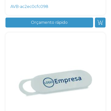
AVB-ac2ec0cfc098
Orçamento rápido