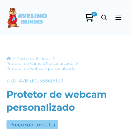
0
Avelino Brindes
online
Home
Todos os Brindes
Protetor de Camera Personalizado
Protetor de webcam personalizado
SKU: AVB-d0c3686f8f39
Protetor de webcam
personalizado
+55
Preço sob consulta