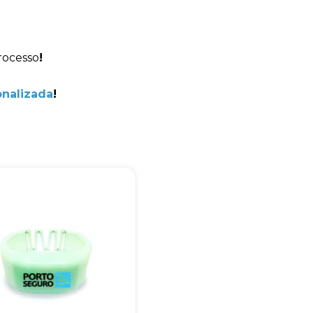
+55
rocesso
!
onalizada
!
Eu concordo em receber comunicações.
A nossa empresa está comprometida a proteger e respeitar sua
privacidade, utilizaremos seus dados apenas para fins de
marketing. Você pode alterar suas preferências a qualquer
momento.
Iniciar conversa