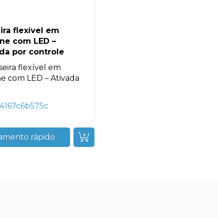
ira flexível em
one com LED –
da por controle
seira flexível em
one com LED – Ativada
4167c6b575c
amento rápido