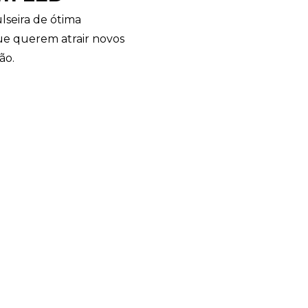
lseira de ótima
ue querem atrair novos
ão.
Avelino Brindes
online