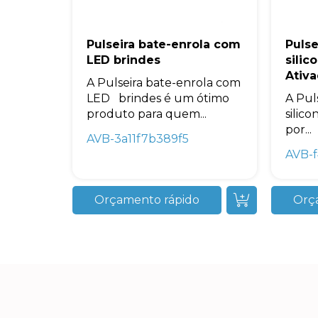
Pulseira bate-enrola com
Pulse
LED brindes
silic
Ativa
A Pulseira bate-enrola com
LED brindes é um ótimo
A Pul
produto para quem...
silic
por...
AVB-3a11f7b389f5
AVB-f
Orçamento rápido
Orç