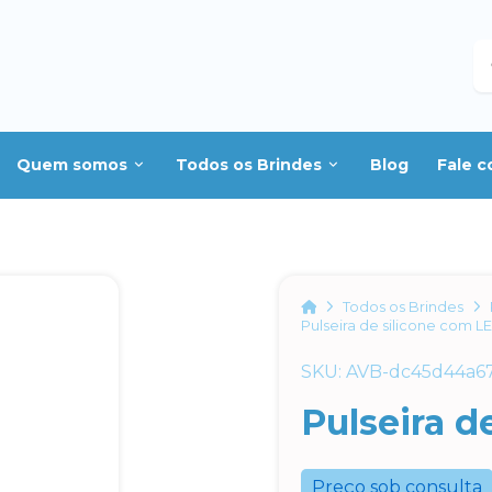
B
Quem somos
Todos os Brindes
Blog
Fale 
Home
Todos os Brindes
Pulseira de silicone com L
SKU: AVB-dc45d44a6
Pulseira d
Preço sob consulta