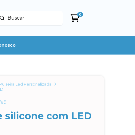
0
Enviar
uscar
conosco
Pulseira Led Personalizada
ED
7a9
e silicone com LED