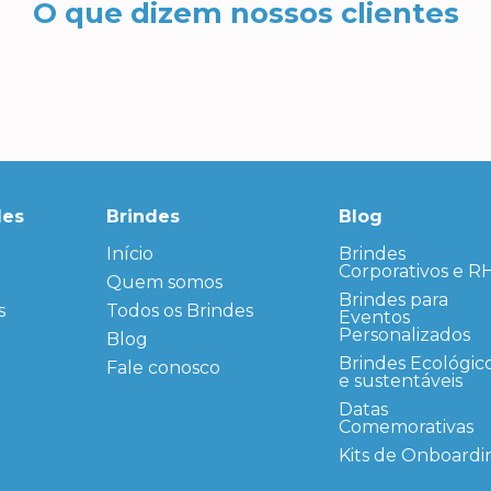
O que dizem nossos clientes
des
Brindes
Blog
Início
← Back
← Back
Brindes
Corporativos e R
Quem somos
FAQ
Agendas
Personalizadas
Brindes para
s
Todos os Brindes
Sitemap
Eventos
Bloco de
Personalizados
Blog
Anotação
Personalizado
Brindes Ecológic
Fale conosco
e sustentáveis
Bonés
personalizados
Datas
Comemorativas
Brindes
Corporativos
Kits de Onboardi
Copos Térmicos