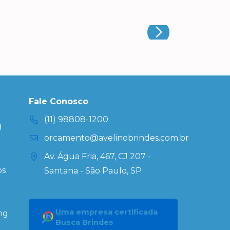
Fale Conosco
(11) 98808-1200
H
orcamento@avelinobrindes.com.br
Av. Água Fria, 467, CJ 207 -
os
Santana - São Paulo, SP
Uma empresa certificada
ng
Busca Brindes