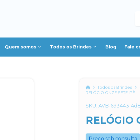
B
Quem somos
Todos os Brindes
Blog
Fale 
Home
Todos os Brindes
RELÓGIO ONZE SETE IPÊ
SKU: AVB-69344314d
RELÓGIO 
Preço sob consulta