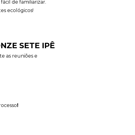
cil de familiarizar.
es ecológicos!
Avelino Brindes
online
NZE SETE IPÊ
te as reuniões e
rocesso
!
+55