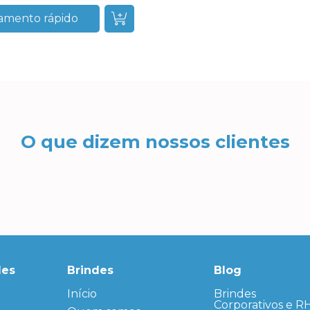
amento rápido
O que dizem nossos clientes
des
Brindes
Blog
Início
← Back
← Back
Brindes
Corporativos e R