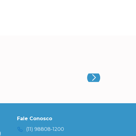
Fale Conosco
(11) 98808-1200
H