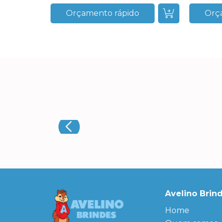
Orçamento rápido
Orç
Avelino Brin
Home