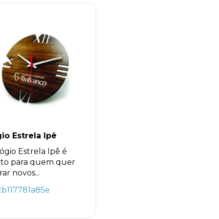
Eu concordo em receber comunicações.
A nossa empresa está comprometida a proteger e respeitar sua
privacidade, utilizaremos seus dados apenas para fins de
marketing. Você pode alterar suas preferências a qualquer
momento.
Iniciar conversa
io Estrela Ipê
ógio Estrela Ipê é
ito para quem quer
ar novos...
2b117781a85e