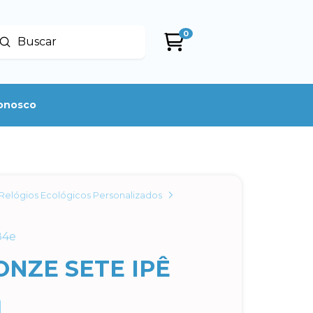
0
Enviar
uscar
conosco
Relógios Ecológicos Personalizados
84e
ONZE SETE IPÊ