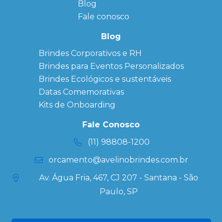
Blog
Anotação
Personalizado
Fale conosco
Bonés
personalizados
Blog
Brindes
Brindes Corporativos e RH
Corporativos
Brindes para Eventos Personalizados
Copos Térmicos
Personalizados
Brindes Ecológicos e sustentáveis
Datas Especiais
Datas Comemorativas
Ecobag
Kits de Onboarding
Personalizada
Kits
Fale Conosco
Personalizados
(11) 98808-1200
orcamento@avelinobrindes.com.br
Av. Água Fria, 467, CJ 207 - Santana - São
Paulo, SP