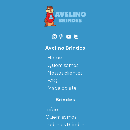
Avelino Brindes
Home
Quem somos
Nossos clientes
FAQ
Mapa do site
Brindes
Início
← Back
← Back
Quem somos
FAQ
Agendas
Personalizadas
Todos os Brindes
Sitemap
Bloco de