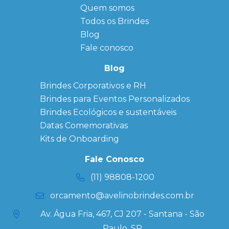
Quem somos
FAQ
Agendas
Personalizadas
Todos os Brindes
Sitemap
Bloco de
Blog
Anotação
Personalizado
Fale conosco
Bonés
personalizados
Blog
Brindes
Brindes Corporativos e RH
Corporativos
Brindes para Eventos Personalizados
Copos Térmicos
Personalizados
Brindes Ecológicos e sustentáveis
Datas Especiais
Datas Comemorativas
Ecobag
Kits de Onboarding
Personalizada
Kits
Fale Conosco
Personalizados
(11) 98808-1200
orcamento@avelinobrindes.com.br
Av. Água Fria, 467, CJ 207 - Santana - São
Paulo, SP