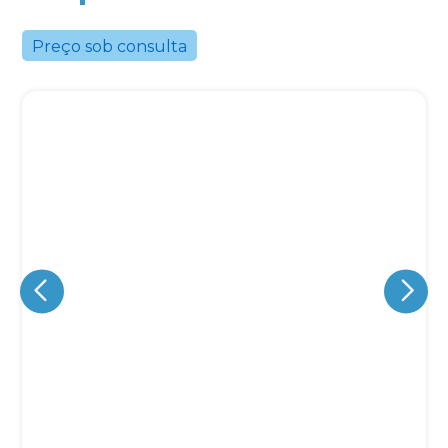
Preço sob consulta
Eu concordo em receber comunicações.
A nossa empresa está comprometida a proteger e respeitar
sua privacidade, utilizaremos seus dados apenas para fins
de marketing. Você pode alterar suas preferências a
qualquer momento.
Iniciar conversa