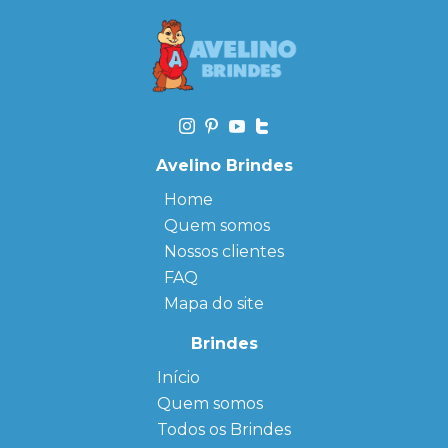
Avelino Brindes
Home
Quem somos
Nossos clientes
FAQ
Mapa do site
Brindes
Início
← Back
← Back
Quem somos
FAQ
Agendas
Personalizadas
Todos os Brindes
Sitemap
Bloco de