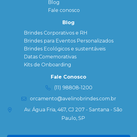
Blog
Anotação
Personalizado
Fale conosco
Bonés
personalizados
Blog
Brindes
Brindes Corporativos e RH
Corporativos
Brindes para Eventos Personalizados
Copos Térmicos
Personalizados
Brindes Ecológicos e sustentáveis
Datas Especiais
Datas Comemorativas
Ecobag
Kits de Onboarding
Personalizada
Kits
Fale Conosco
Personalizados
(11) 98808-1200
orcamento@avelinobrindes.com.br
Av. Água Fria, 467, CJ 207 - Santana - São
Paulo, SP