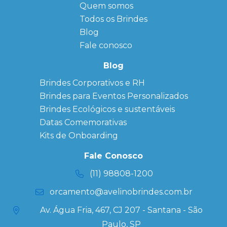
Quem somos
FAQ
Agendas
Personalizadas
Todos os Brindes
Sitemap
Bloco de
Blog
Anotação
Personalizado
Fale conosco
Bonés
personalizados
Blog
Brindes
Brindes Corporativos e RH
Corporativos
Brindes para Eventos Personalizados
Copos Térmicos
Personalizados
Brindes Ecológicos e sustentáveis
Datas Especiais
Datas Comemorativas
Ecobag
Kits de Onboarding
Personalizada
Kits
Fale Conosco
Personalizados
(11) 98808-1200
orcamento@avelinobrindes.com.br
Av. Água Fria, 467, CJ 207 - Santana - São
Paulo, SP