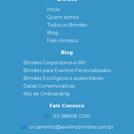
Início
← Back
← Back
Quem somos
FAQ
Agendas
Personalizadas
Todos os Brindes
Sitemap
Bloco de
Blog
Anotação
Personalizado
Fale conosco
Bonés
personalizados
Blog
Brindes
Brindes Corporativos e RH
Corporativos
Brindes para Eventos Personalizados
Copos Térmicos
Personalizados
Brindes Ecológicos e sustentáveis
Datas Especiais
Datas Comemorativas
Ecobag
Kits de Onboarding
Personalizada
Kits
Fale Conosco
Personalizados
(11) 98808-1200
orcamento@avelinobrindes.com.br