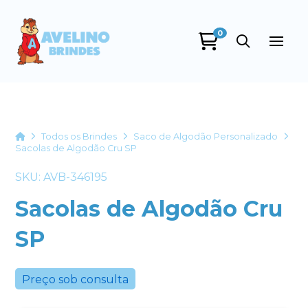
0
Avelino Brindes
online
Home
Todos os Brindes
Saco de Algodão Personalizado
Sacolas de Algodão Cru SP
SKU: AVB-346195
Sacolas de Algodão Cru
SP
+55
Preço sob consulta