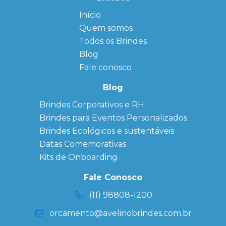
Início
← Back
← Back
Quem somos
FAQ
Agendas
Personalizadas
Todos os Brindes
Sitemap
Bloco de
Blog
Anotação
Personalizado
Fale conosco
Bonés
personalizados
Blog
Brindes
Brindes Corporativos e RH
Corporativos
Brindes para Eventos Personalizados
Copos Térmicos
Personalizados
Brindes Ecológicos e sustentáveis
Datas Especiais
Datas Comemorativas
Ecobag
Kits de Onboarding
Personalizada
Kits
Fale Conosco
Personalizados
(11) 98808-1200
orcamento@avelinobrindes.com.br