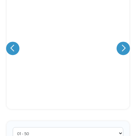
Eu concordo em receber comunicações.
A nossa empresa está comprometida a proteger e respeitar
sua privacidade, utilizaremos seus dados apenas para fins
de marketing. Você pode alterar suas preferências a
qualquer momento.
Iniciar conversa