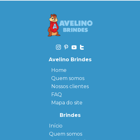
Avelino Brindes
Home
Quem somos
Nossos clientes
FAQ
Mapa do site
Brindes
Início
← Back
← Back
Quem somos
FAQ
Agendas
Personalizadas