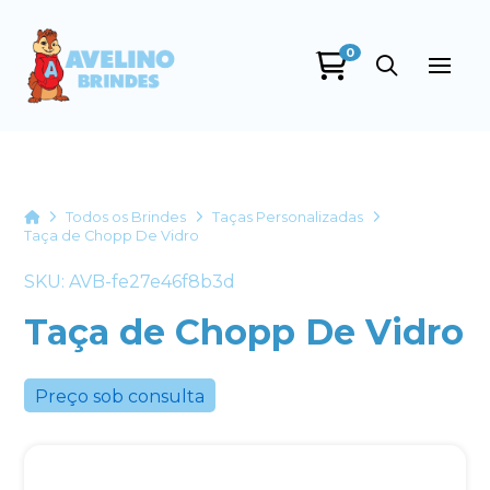
0
Avelino Brindes
online
Home
Todos os Brindes
Taças Personalizadas
Taça de Chopp De Vidro
SKU: AVB-fe27e46f8b3d
Taça de Chopp De Vidro
+55
Preço sob consulta