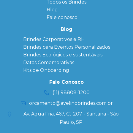
Todos os Brindes
Sitemap
Bloco de
Blog
Anotação
Personalizado
Fale conosco
Bonés
personalizados
Blog
Brindes
Brindes Corporativos e RH
Corporativos
Brindes para Eventos Personalizados
Copos Térmicos
Personalizados
Brindes Ecológicos e sustentáveis
Datas Especiais
Datas Comemorativas
Ecobag
Kits de Onboarding
Personalizada
Kits
Fale Conosco
Personalizados
(11) 98808-1200
orcamento@avelinobrindes.com.br
Av. Água Fria, 467, CJ 207 - Santana - São
Paulo, SP