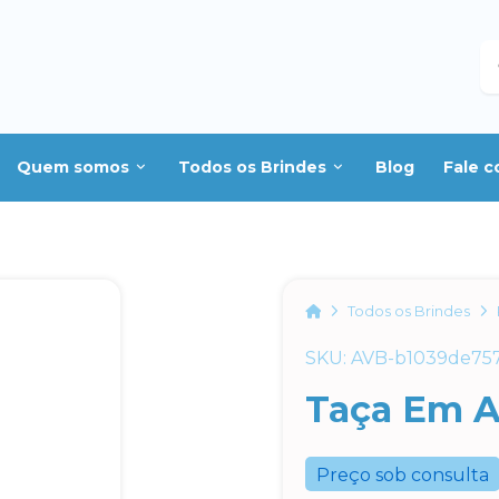
B
Quem somos
Todos os Brindes
Blog
Fale 
Home
Todos os Brindes
SKU: AVB-b1039de75
Taça Em A
Preço sob consulta