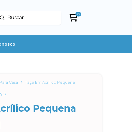
0
Enviar
uscar
conosco
Para Casa
Taça Em Acrílico Pequena
7c7
crílico Pequena