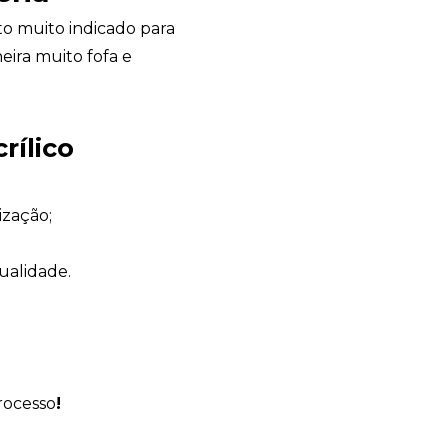
 muito indicado para
ira muito fofa e
Avelino Brindes
rílico
online
ização;
ualidade.
rocesso
!
+55