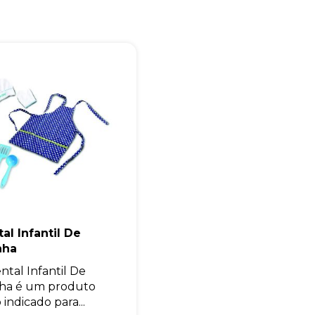
Eu concordo em receber comunicações.
A nossa empresa está comprometida a proteger e respeitar sua
privacidade, utilizaremos seus dados apenas para fins de
marketing. Você pode alterar suas preferências a qualquer
momento.
Iniciar conversa
al Infantil De
nha
ntal Infantil De
ha é um produto
indicado para...