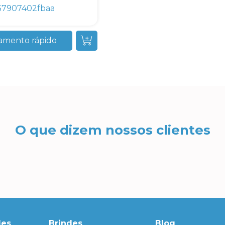
37907402fbaa
amento rápido
O que dizem nossos clientes
des
Brindes
Blog