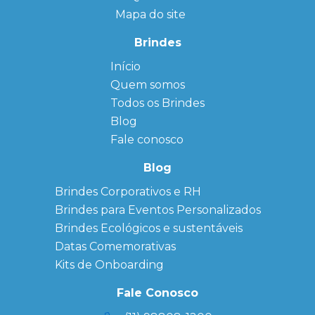
Mapa do site
Brindes
Início
← Back
← Back
Quem somos
FAQ
Agendas
Personalizadas
Todos os Brindes
Sitemap
Bloco de
Blog
Anotação
Personalizado
Fale conosco
Bonés
personalizados
Blog
Brindes
Brindes Corporativos e RH
Corporativos
Brindes para Eventos Personalizados
Copos Térmicos
Personalizados
Brindes Ecológicos e sustentáveis
Datas Especiais
Datas Comemorativas
Ecobag
Kits de Onboarding
Personalizada
Kits
Fale Conosco
Personalizados