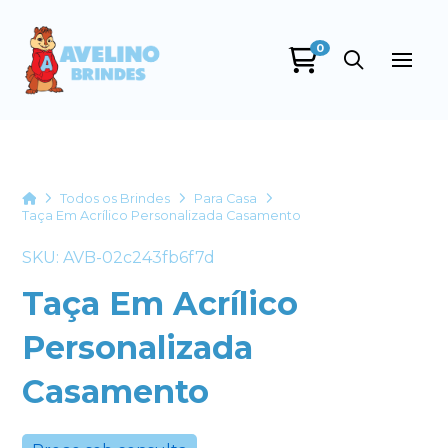
0
Avelino Brindes
online
Home
Todos os Brindes
Para Casa
Taça Em Acrílico Personalizada Casamento
SKU: AVB-02c243fb6f7d
Taça Em Acrílico
Personalizada
+55
Casamento