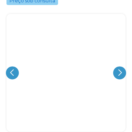
Preço sob consulta
Eu concordo em receber comunicações.
A nossa empresa está comprometida a proteger e respeitar
sua privacidade, utilizaremos seus dados apenas para fins
de marketing. Você pode alterar suas preferências a
qualquer momento.
Iniciar conversa