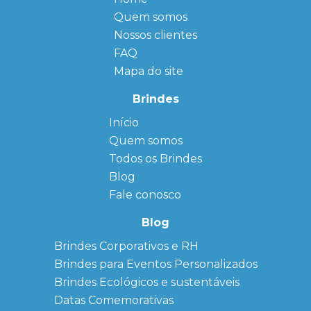
Quem somos
Nossos clientes
FAQ
Mapa do site
Brindes
Início
← Back
← Back
Quem somos
FAQ
Agendas
Personalizadas
Todos os Brindes
Sitemap
Bloco de
Blog
Anotação
Personalizado
Fale conosco
Bonés
personalizados
Blog
Brindes
Brindes Corporativos e RH
Corporativos
Brindes para Eventos Personalizados
Copos Térmicos
Personalizados
Brindes Ecológicos e sustentáveis
Datas Especiais
Datas Comemorativas