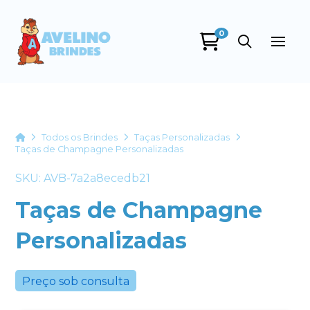
0
Avelino Brindes
online
Home
Todos os Brindes
Taças Personalizadas
Taças de Champagne Personalizadas
SKU: AVB-7a2a8ecedb21
Taças de Champagne
Personalizadas
+55
Preço sob consulta