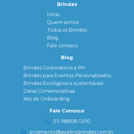
Brindes
Início
← Back
← Back
Quem somos
FAQ
Agendas
Personalizadas
Todos os Brindes
Sitemap
Bloco de
Blog
Anotação
Personalizado
Fale conosco
Bonés
personalizados
Blog
Brindes
Brindes Corporativos e RH
Corporativos
Brindes para Eventos Personalizados
Copos Térmicos
Personalizados
Brindes Ecológicos e sustentáveis
Datas Especiais
Datas Comemorativas
Ecobag
Kits de Onboarding
Personalizada
Kits
Fale Conosco
Personalizados
(11) 98808-1200
orcamento@avelinobrindes.com.br