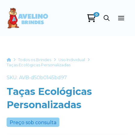
0
Avelino Brindes
online
Home
Todos os Brindes
Uso Individual
Taças Ecológicas Personalizadas
SKU: AVB-d50b0145bd97
Taças Ecológicas
Personalizadas
+55
Preço sob consulta