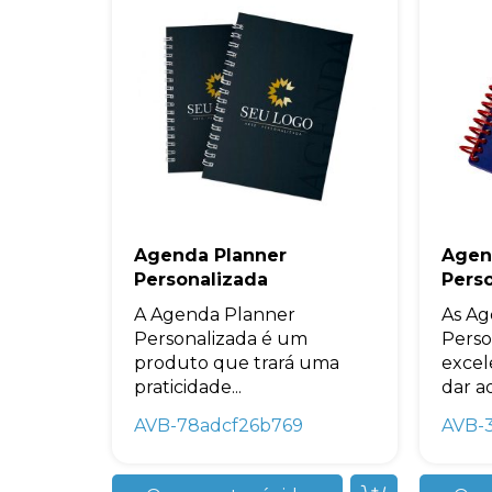
Agenda Planner
Agen
Personalizada
Pers
A Agenda Planner
As Ag
Personalizada é um
Perso
produto que trará uma
excel
praticidade...
dar ao
AVB-78adcf26b769
AVB-