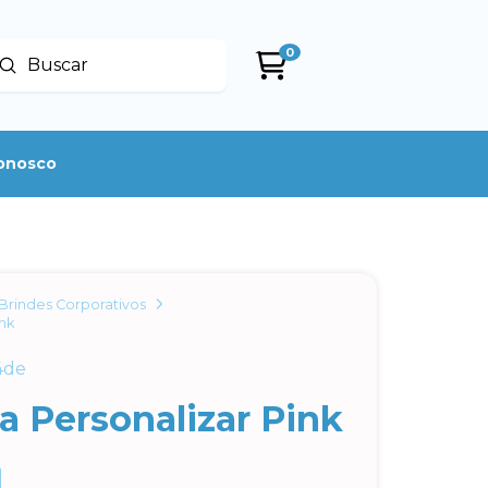
0
Enviar
uscar
conosco
Brindes Corporativos
ink
4de
a Personalizar Pink