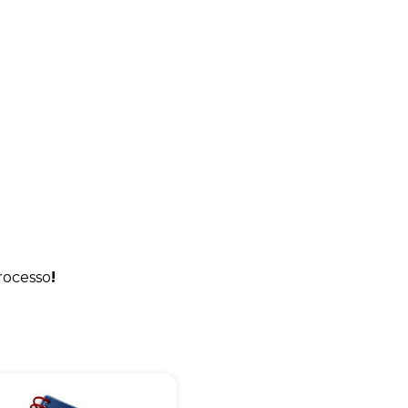
+55
Eu concordo em receber comunicações.
A nossa empresa está comprometida a proteger e respeitar sua
rocesso
!
privacidade, utilizaremos seus dados apenas para fins de
marketing. Você pode alterar suas preferências a qualquer
momento.
Iniciar conversa