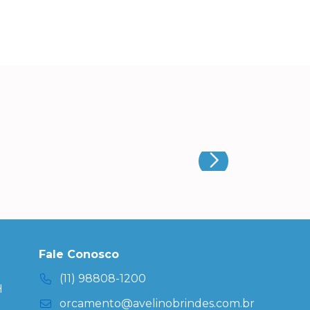
Fale Conosco
(11) 98808-1200
H
orcamento@avelinobrindes.com.br