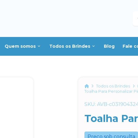
B
Quem somos
Todos os Brindes
Blog
Fale 
Home
Todos os Brindes
Toalha Para Personalizar P
SKU: AVB-c03190432
Toalha Par
Preço sob consulta