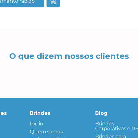
amento rápido
O que dizem nossos clientes
des
Brindes
Blog
Início
← Back
← Back
Brindes
Corporativos e R
Quem somos
FAQ
Agendas
Personalizadas
Brindes para