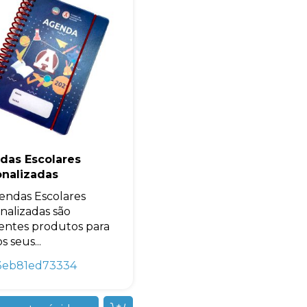
das Escolares
onalizadas
endas Escolares
nalizadas são
entes produtos para
s seus...
3eb81ed73334