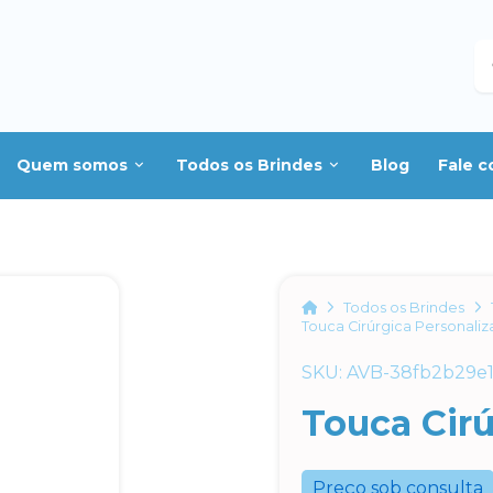
B
Quem somos
Todos os Brindes
Blog
Fale 
Home
Todos os Brindes
Touca Cirúrgica Personali
SKU: AVB-38fb2b29e
Touca Cirú
Preço sob consulta