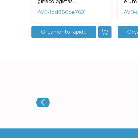
ginecologistas...
é um 
AVB-1dd880be7601
AVB-
Orçamento rápido
Orç