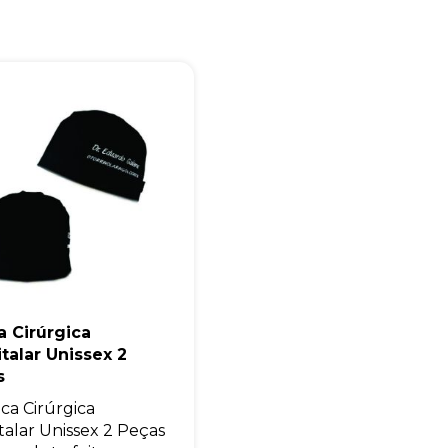
Eu concordo em receber comunicações.
A nossa empresa está comprometida a proteger e respeitar sua
privacidade, utilizaremos seus dados apenas para fins de
marketing. Você pode alterar suas preferências a qualquer
momento.
Iniciar conversa
 Cirúrgica
talar Unissex 2
s
ca Cirúrgica
talar Unissex 2 Peças