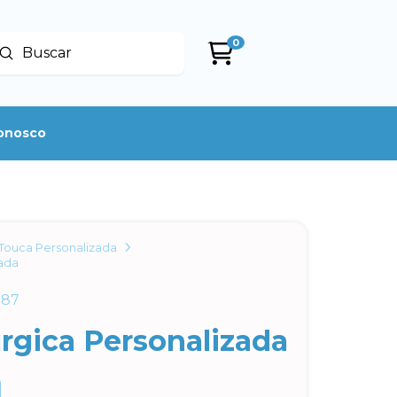
0
Enviar
uscar
conosco
Touca Personalizada
zada
187
rgica Personalizada