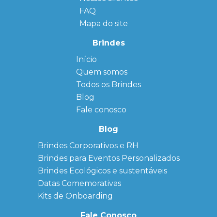
FAQ
Mapa do site
Brindes
Início
← Back
← Back
Quem somos
FAQ
Agendas
Personalizadas
Todos os Brindes
Sitemap
Bloco de
Blog
Anotação
Personalizado
Fale conosco
Bonés
personalizados
Blog
Brindes
Brindes Corporativos e RH
Corporativos
Brindes para Eventos Personalizados
Copos Térmicos
Personalizados
Brindes Ecológicos e sustentáveis
Datas Especiais
Datas Comemorativas
Ecobag
Kits de Onboarding
Personalizada
Kits
Fale Conosco