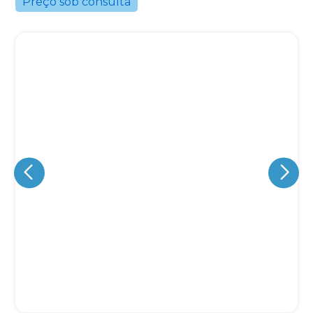
Preço sob consulta
Eu concordo em receber comunicações.
A nossa empresa está comprometida a proteger e respeitar
sua privacidade, utilizaremos seus dados apenas para fins
de marketing. Você pode alterar suas preferências a
qualquer momento.
Iniciar conversa