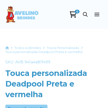
0
Avelino Brindes
online
Home
Todos os Brindes
Touca Personalizada
Touca personalizada Deadpool Preta e vermelha
SKU: AVB-941a4a81f499
Touca personalizada
Deadpool Preta e
+55
vermelha