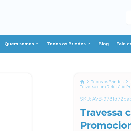
B
Quem somos
Todos os Brindes
Blog
Fale 
Home
Todos os Brindes
Travessa com Refratário P
SKU: AVB-9781d72ba
Travessa c
Promocion