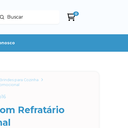
0
Enviar
uscar
conosco
Brindes para Cozinha
romocional
b16
om Refratário
al