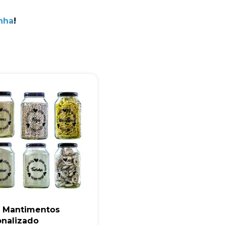
+55
nha
!
Eu concordo em receber comunicações.
A nossa empresa está comprometida a proteger e respeitar sua
privacidade, utilizaremos seus dados apenas para fins de
marketing. Você pode alterar suas preferências a qualquer
momento.
Iniciar conversa
a Mantimentos
onalizado