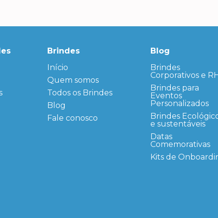
des
Brindes
Blog
Início
← Back
← Back
Brindes
Corporativos e R
Quem somos
FAQ
Agendas
Personalizadas
Brindes para
s
Todos os Brindes
Sitemap
Eventos
Bloco de
Personalizados
Blog
Anotação
Personalizado
Brindes Ecológic
Fale conosco
e sustentáveis
Bonés
personalizados
Datas
Comemorativas
Brindes
Corporativos
Kits de Onboardi
Copos Térmicos
Personalizados
Datas Especiais
Ecobag
Personalizada