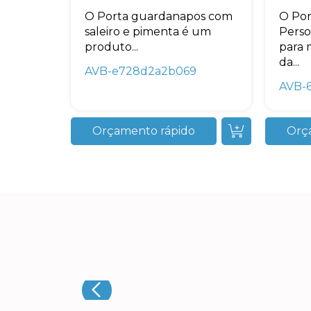
O Porta guardanapos com
O Por
saleiro e pimenta é um
Perso
produto...
para 
da...
AVB-e728d2a2b069
AVB-
Orçamento rápido
Orç