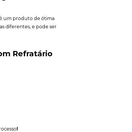
é um produto de ótima
as diferentes, e pode ser
Avelino Brindes
om Refratário
online
rocesso
!