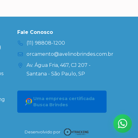
Fale Conosco
(11) 98808-1200
H
orcamento@avelinobrindes.com.br
Av. Água Fria, 467, CJ 207 -
os
Santana - São Paulo, SP
Uma empresa certificada
ng
Busca Brindes
Desenvolvido por