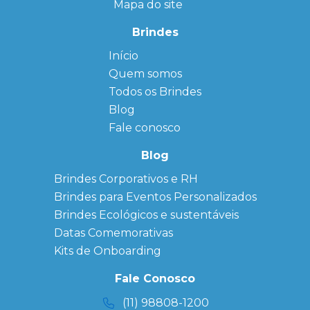
Mapa do site
Brindes
Início
← Back
← Back
Quem somos
FAQ
Agendas
Personalizadas
Todos os Brindes
Sitemap
Bloco de
Blog
Anotação
Personalizado
Fale conosco
Bonés
personalizados
Blog
Brindes
Brindes Corporativos e RH
Corporativos
Brindes para Eventos Personalizados
Copos Térmicos
Personalizados
Brindes Ecológicos e sustentáveis
Datas Especiais
Datas Comemorativas
Ecobag
Kits de Onboarding
Personalizada
Kits
Fale Conosco
Personalizados
(11) 98808-1200