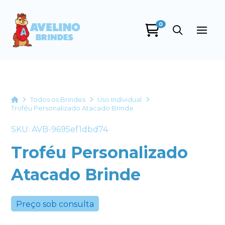
0
Avelino Brindes
online
Home
Todos os Brindes
Uso Individual
Troféu Personalizado Atacado Brinde
SKU: AVB-9695ef1dbd74
Troféu Personalizado
Atacado Brinde
+55
Preço sob consulta