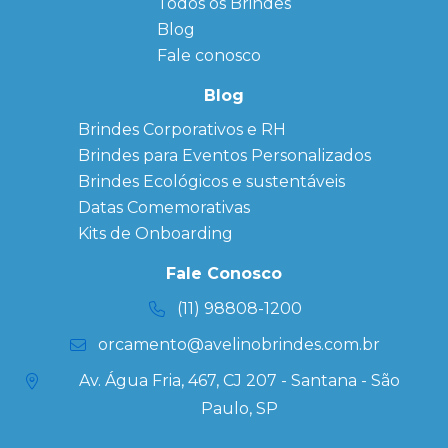
Todos os Brindes
Sitemap
Bloco de
Blog
Anotação
Personalizado
Fale conosco
Bonés
personalizados
Blog
Brindes
Brindes Corporativos e RH
Corporativos
Brindes para Eventos Personalizados
Copos Térmicos
Personalizados
Brindes Ecológicos e sustentáveis
Datas Especiais
Datas Comemorativas
Ecobag
Kits de Onboarding
Personalizada
Kits
Fale Conosco
Personalizados
(11) 98808-1200
orcamento@avelinobrindes.com.br
Av. Água Fria, 467, CJ 207 - Santana - São
Paulo, SP