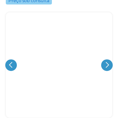
Preço sob consulta
Eu concordo em receber comunicações.
A nossa empresa está comprometida a proteger e respeitar
sua privacidade, utilizaremos seus dados apenas para fins
de marketing. Você pode alterar suas preferências a
qualquer momento.
Iniciar conversa