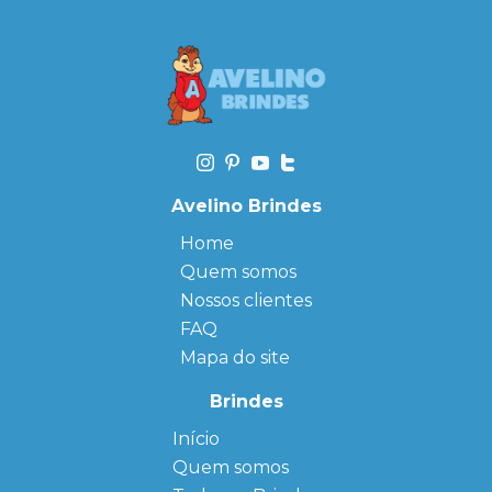
Avelino Brindes
Home
Quem somos
Nossos clientes
FAQ
Mapa do site
Brindes
Início
← Back
← Back
Quem somos
FAQ
Agendas
Personalizadas