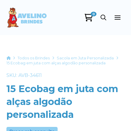
0
Avelino Brindes
online
Home
Todos os Brindes
Sacola em Juta Personalizada
15 Ecobag em juta com alças algodão personalizada
SKU: AVB-34611
15 Ecobag em juta com
alças algodão
+55
personalizada