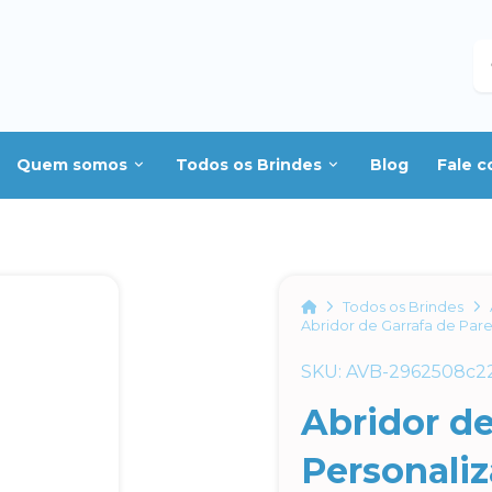
B
Quem somos
Todos os Brindes
Blog
Fale 
Home
Todos os Brindes
Abridor de Garrafa de Par
SKU: AVB-2962508c2
Abridor de
Personali