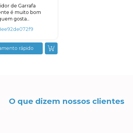
idor de Garrafa
ente é muito bom
quem gosta...
8ee92de072f9
amento rápido
O que dizem nossos clientes