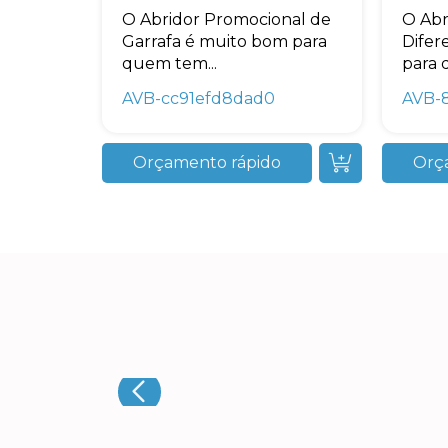
O Abridor Promocional de
O Abr
Garrafa é muito bom para
Difer
quem tem...
para 
AVB-cc91efd8dad0
AVB-
Orçamento rápido
Orç