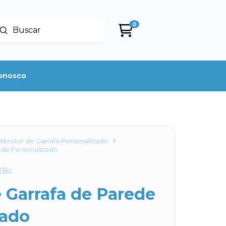
0
Enviar
uscar
conosco
Abridor de Garrafa Personalizado
ede Personalizado
28c
 Garrafa de Parede
zado