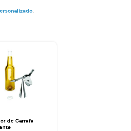
+55
Personalizado
.
Eu concordo em receber comunicações.
A nossa empresa está comprometida a proteger e respeitar sua
privacidade, utilizaremos seus dados apenas para fins de
marketing. Você pode alterar suas preferências a qualquer
momento.
Iniciar conversa
or de Garrafa
rente