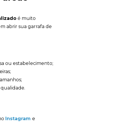
alizado
é muito
m abrir sua garrafa de
Avelino Brindes
online
asa ou estabelecimento;
iras;
tamanhos;
 qualidade.
omo
Instagram
e