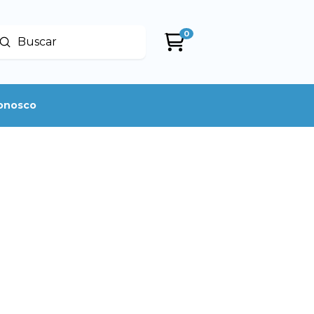
0
Enviar
uscar
conosco