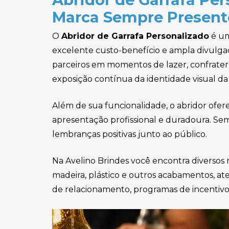
Brindes para Copa
Marca Sempre Present
Brindes para Cozinha
O
Abridor de Garrafa Personalizado
é um
Brindes para Escritório
excelente custo-benefício e ampla divulga
parceiros em momentos de lazer, confratern
Brindes Para Pet Shop
exposição contínua da identidade visual d
Brindes Tecnológicos
Além de sua funcionalidade, o abridor ofe
Cachecol Personalizado
apresentação profissional e duradoura. Se
Cadeira de Praia
lembranças positivas junto ao público.
Personalizada
Na Avelino Brindes você encontra diversos 
Cadernos Personalizados
madeira, plástico e outros acabamentos, 
Caixa de Som Personalizada
de relacionamento, programas de incentivo
Calculadora Personalizada
Camisetas Personalizadas