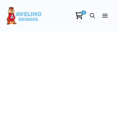
0
Avelino Brindes
online
+55