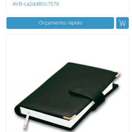
AVB-ca2dd80c7576
Orçamento rápido