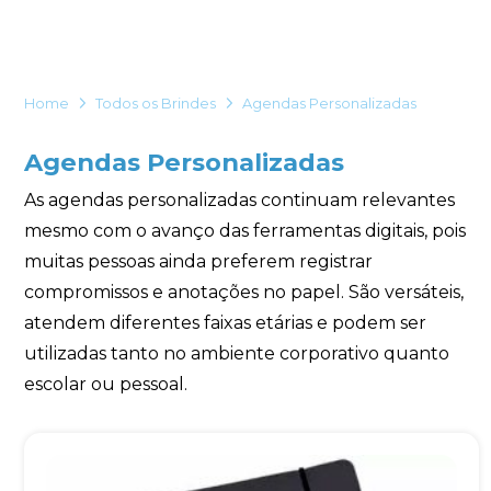
Eu concordo em receber comunicações.
A nossa empresa está comprometida a proteger e respeitar
sua privacidade, utilizaremos seus dados apenas para fins
Home
Todos os Brindes
Agendas Personalizadas
de marketing. Você pode alterar suas preferências a
qualquer momento.
Agendas Personalizadas
Iniciar conversa
As agendas personalizadas continuam relevantes
mesmo com o avanço das ferramentas digitais, pois
muitas pessoas ainda preferem registrar
compromissos e anotações no papel. São versáteis,
atendem diferentes faixas etárias e podem ser
utilizadas tanto no ambiente corporativo quanto
escolar ou pessoal.