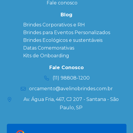
Personalizado
Fale conosco
Bonés
personalizados
Blog
Brindes
Brindes Corporativos e RH
Corporativos
Brindes para Eventos Personalizados
Copos Térmicos
Personalizados
Brindes Ecológicos e sustentáveis
Datas Especiais
Datas Comemorativas
Ecobag
Kits de Onboarding
Personalizada
Kits
Fale Conosco
Personalizados
(11) 98808-1200
orcamento@avelinobrindes.com.br
Av. Água Fria, 467, CJ 207 - Santana - São
Paulo, SP