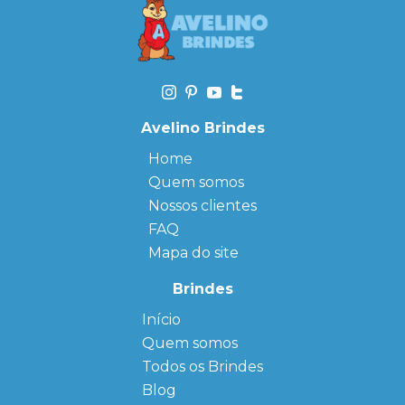
Avelino Brindes
Home
Quem somos
Nossos clientes
FAQ
Mapa do site
Brindes
Início
← Back
← Back
Quem somos
FAQ
Agendas
Personalizadas
Todos os Brindes
Sitemap
Bloco de
Blog
Anotação