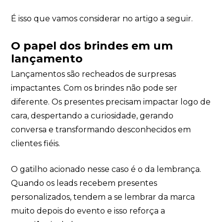
Eu concordo em receber comunicações.
É isso que vamos considerar no artigo a seguir.
A nossa empresa está comprometida a proteger e respeitar
sua privacidade, utilizaremos seus dados apenas para fins
de marketing. Você pode alterar suas preferências a
O papel dos brindes em um
qualquer momento.
lançamento
Lançamentos são recheados de surpresas
Iniciar conversa
impactantes. Com os brindes não pode ser
diferente. Os presentes precisam impactar logo de
cara, despertando a curiosidade, gerando
conversa e transformando desconhecidos em
clientes fiéis.
O gatilho acionado nesse caso é o da lembrança.
Quando os leads recebem presentes
personalizados, tendem a se lembrar da marca
muito depois do evento e isso reforça a