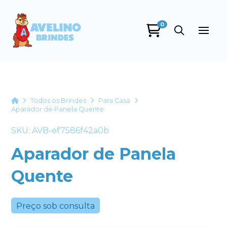
0
Avelino Brindes
online
Home
Todos os Brindes
Para Casa
Aparador de Panela Quente
SKU: AVB-ef7586f42a0b
Aparador de Panela
Quente
+55
Preço sob consulta