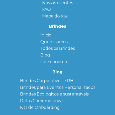
Nossos clientes
FAQ
Mapa do site
Brindes
Início
← Back
← Back
Quem somos
FAQ
Agendas
Personalizadas
Todos os Brindes
Sitemap
Bloco de
Blog
Anotação
Personalizado
Fale conosco
Bonés
personalizados
Blog
Brindes
Brindes Corporativos e RH
Corporativos
Brindes para Eventos Personalizados
Copos Térmicos
Personalizados
Brindes Ecológicos e sustentáveis
Datas Especiais
Datas Comemorativas
Ecobag
Kits de Onboarding
Personalizada