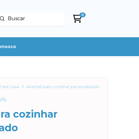
0
Enviar
uscar
conosco
Para Casa
Avental para cozinhar personalizado
ef6
ra cozinhar
zado