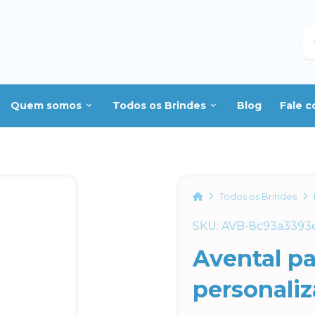
B
Quem somos
Todos os Brindes
Blog
Fale 
Home
Todos os Brindes
SKU: AVB-8c93a3393
Avental pa
personali