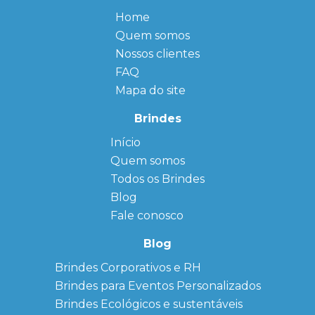
Home
Quem somos
Nossos clientes
FAQ
Mapa do site
Brindes
Início
← Back
← Back
Quem somos
FAQ
Agendas
Personalizadas
Todos os Brindes
Sitemap
Bloco de
Blog
Anotação
Personalizado
Fale conosco
Bonés
personalizados
Blog
Brindes
Brindes Corporativos e RH
Corporativos
Brindes para Eventos Personalizados
Copos Térmicos
Personalizados
Brindes Ecológicos e sustentáveis