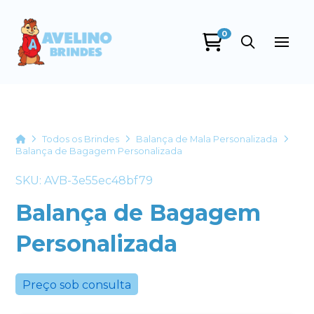
0
Avelino Brindes
online
Home
Todos os Brindes
Balança de Mala Personalizada
Balança de Bagagem Personalizada
SKU: AVB-3e55ec48bf79
Balança de Bagagem
Personalizada
+55
Preço sob consulta