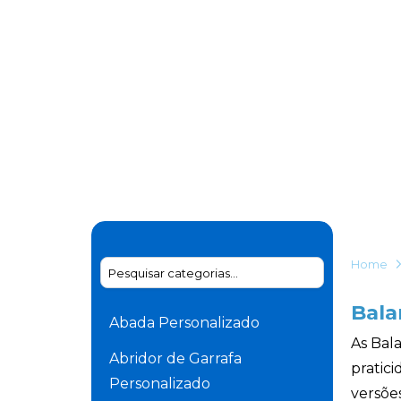
Home
Bala
Abada Personalizado
As Bal
Abridor de Garrafa
pratici
Personalizado
versõe