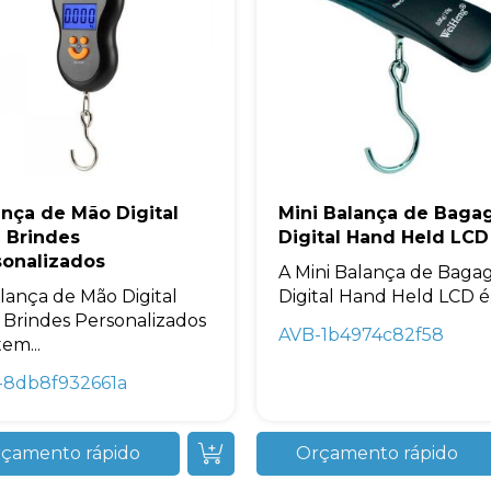
ança de Mão Digital
Mini Balança de Bag
a Brindes
Digital Hand Held LCD
sonalizados
A Mini Balança de Bag
lança de Mão Digital
Digital Hand Held LCD é.
 Brindes Personalizados
AVB-1b4974c82f58
tem...
-8db8f932661a
çamento rápido
Orçamento rápido