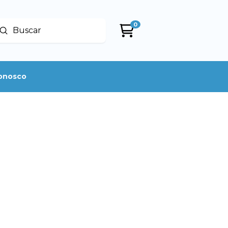
0
Enviar
uscar
conosco