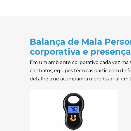
Brindes para Copa
Brindes para Cozinha
Brindes para Escritório
Balança de Mala Perso
Brindes Para Pet Shop
corporativa e presença
Brindes Tecnológicos
Em um ambiente corporativo cada vez mais g
Cachecol Personalizado
contratos, equipes técnicas participam de fe
Cadeira de Praia
detalhe que acompanha o profissional em t
Personalizada
Cadernos Personalizados
Caixa de Som Personalizada
Calculadora Personalizada
Camisetas Personalizadas