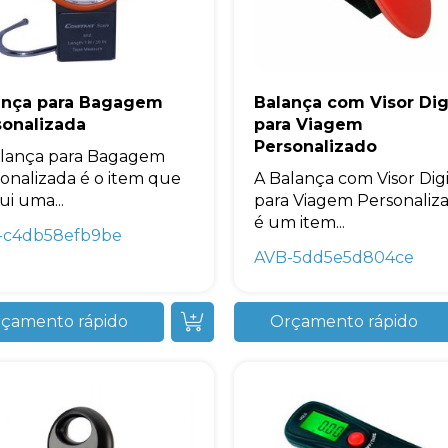
+55
ança para Bagagem
Balança com Visor Dig
sonalizada
para Viagem
Eu concordo em receber comunicações.
Personalizado
alança para Bagagem
A nossa empresa está comprometida a proteger e respeitar sua
onalizada é o item que
A Balança com Visor Digi
privacidade, utilizaremos seus dados apenas para fins de
marketing. Você pode alterar suas preferências a qualquer
ui uma...
para Viagem Personaliz
momento.
é um item...
-c4db58efb9be
AVB-5dd5e5d804ce
Iniciar conversa
çamento rápido
Orçamento rápido