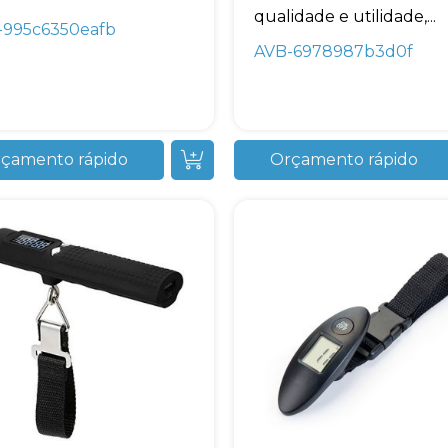
qualidade e utilidade,...
-995c6350eafb
AVB-6978987b3d0f
çamento rápido
Orçamento rápido