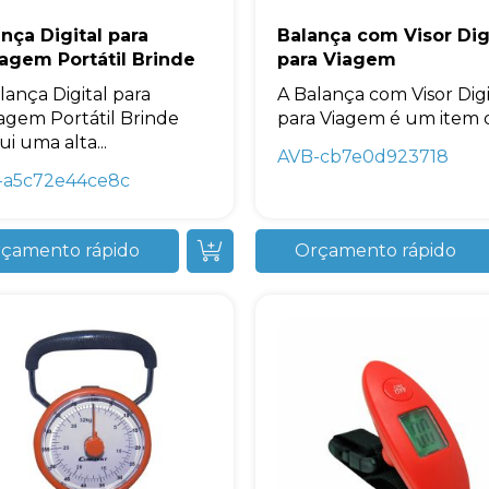
nça Digital para
Balança com Visor Dig
agem Portátil Brinde
para Viagem
lança Digital para
A Balança com Visor Digi
gem Portátil Brinde
para Viagem é um item d
ui uma alta...
AVB-cb7e0d923718
-a5c72e44ce8c
Avelino Brindes
online
çamento rápido
Orçamento rápido