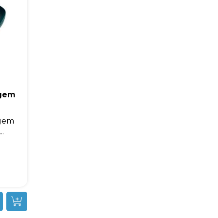
agem
agem
..