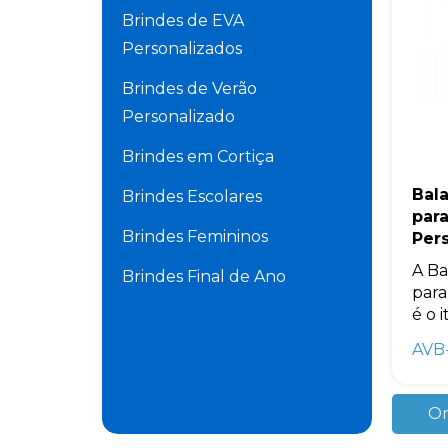
Brindes de EVA
Personalizados
Brindes de Verão
Personalizado
Brindes em Cortiça
Bal
Brindes Escolares
par
Brindes Femininos
Per
A Ba
Brindes Final de Ano
para
é o i
Brindes Masculinos
AVB
Brindes para Academia
Brindes para Carros
Or
Personalizado