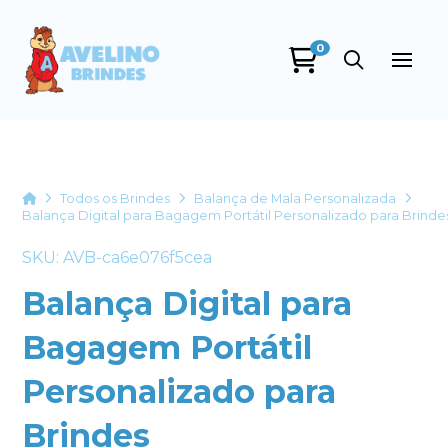
0
Avelino Brindes
online
Home
Todos os Brindes
Balança de Mala Personalizada
Balança Digital para Bagagem Portátil Personalizado para Brinde
SKU: AVB-ca6e076f5cea
Balança Digital para
Bagagem Portátil
+55
Personalizado para
Brindes