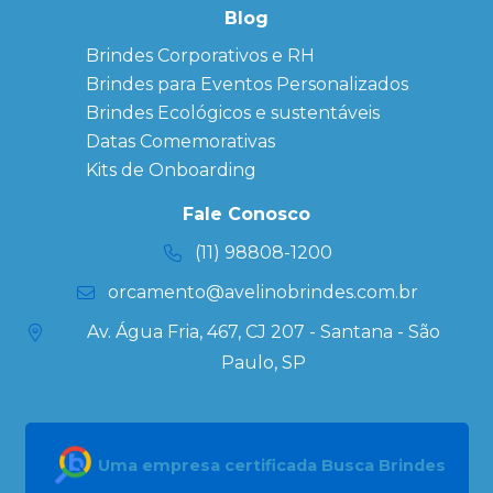
personalizados
Blog
Brindes
Brindes Corporativos e RH
Corporativos
Brindes para Eventos Personalizados
Copos Térmicos
Personalizados
Brindes Ecológicos e sustentáveis
Datas Especiais
Datas Comemorativas
Ecobag
Kits de Onboarding
Personalizada
Kits
Fale Conosco
Personalizados
(11) 98808-1200
orcamento@avelinobrindes.com.br
Av. Água Fria, 467, CJ 207 - Santana - São
Paulo, SP
Uma empresa certificada Busca Brindes