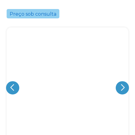
Preço sob consulta
Eu concordo em receber comunicações.
A nossa empresa está comprometida a proteger e respeitar
sua privacidade, utilizaremos seus dados apenas para fins
de marketing. Você pode alterar suas preferências a
qualquer momento.
Iniciar conversa