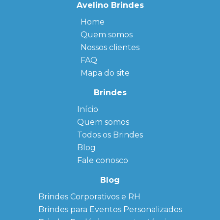
Avelino Brindes
Home
Quem somos
Nossos clientes
FAQ
Mapa do site
Brindes
Início
← Back
← Back
Quem somos
FAQ
Agendas
Personalizadas
Todos os Brindes
Sitemap
Bloco de
Blog
Anotação
Personalizado
Fale conosco
Bonés
personalizados
Blog
Brindes
Brindes Corporativos e RH
Corporativos
Brindes para Eventos Personalizados
Copos Térmicos