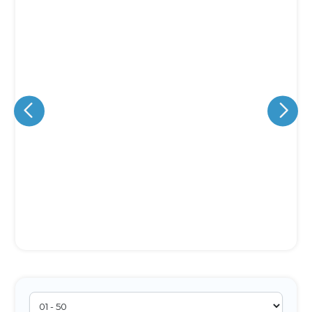
Eu concordo em receber comunicações.
A nossa empresa está comprometida a proteger e respeitar
sua privacidade, utilizaremos seus dados apenas para fins
de marketing. Você pode alterar suas preferências a
qualquer momento.
Iniciar conversa