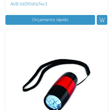
AVB-5d3f0d1a74c3
Orçamento rápido