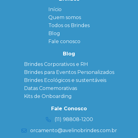
Início
← Back
← Back
Quem somos
FAQ
Agendas
Personalizadas
Todos os Brindes
Sitemap
Bloco de
Blog
Anotação
Personalizado
Fale conosco
Bonés
personalizados
Blog
Brindes
Brindes Corporativos e RH
Corporativos
Brindes para Eventos Personalizados
Copos Térmicos
Personalizados
Brindes Ecológicos e sustentáveis
Datas Especiais
Datas Comemorativas
Ecobag
Kits de Onboarding
Personalizada
Kits
Fale Conosco
Personalizados
(11) 98808-1200
orcamento@avelinobrindes.com.br