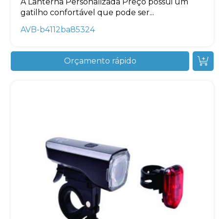
A Lanterna Personalizada Preço possui um
gatilho confortável que pode ser...
AVB-b4112ba85324
Orçamento rápido