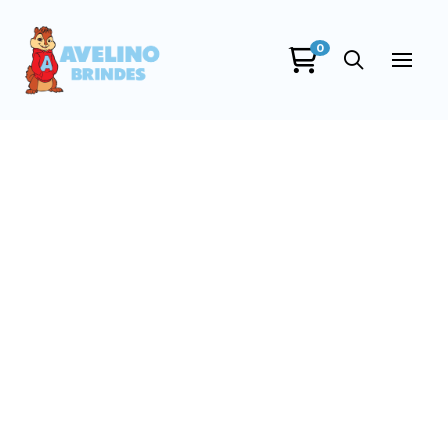
0
Avelino Brindes
online
+55