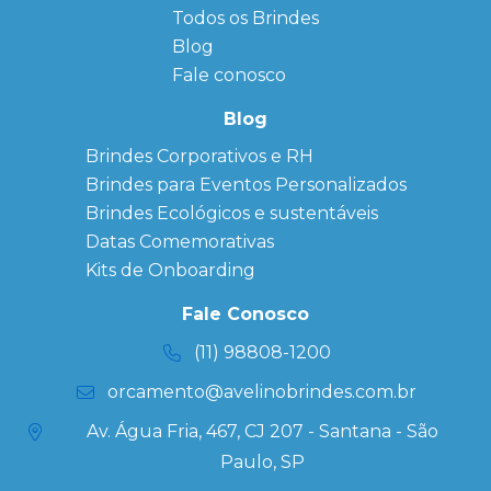
Personalizadas
Todos os Brindes
Sitemap
Bloco de
Blog
Anotação
Personalizado
Fale conosco
Bonés
personalizados
Blog
Brindes
Brindes Corporativos e RH
Corporativos
Brindes para Eventos Personalizados
Copos Térmicos
Personalizados
Brindes Ecológicos e sustentáveis
Datas Especiais
Datas Comemorativas
Ecobag
Kits de Onboarding
Personalizada
Kits
Fale Conosco
Personalizados
(11) 98808-1200
orcamento@avelinobrindes.com.br
Av. Água Fria, 467, CJ 207 - Santana - São
Paulo, SP