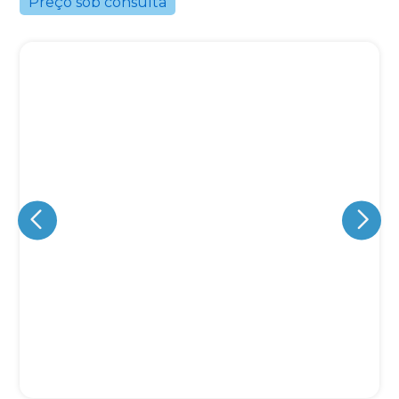
Preço sob consulta
Eu concordo em receber comunicações.
A nossa empresa está comprometida a proteger e respeitar
sua privacidade, utilizaremos seus dados apenas para fins
de marketing. Você pode alterar suas preferências a
qualquer momento.
Iniciar conversa