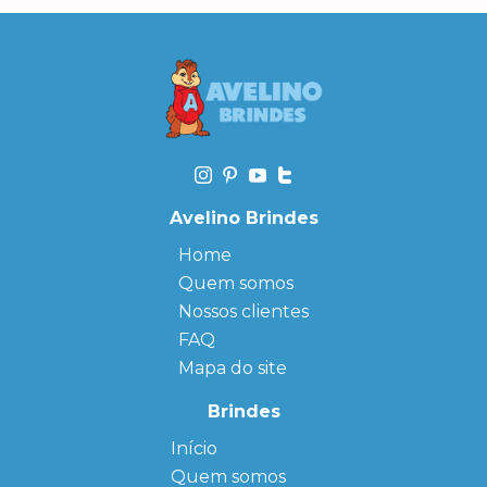
Avelino Brindes
Home
Quem somos
Nossos clientes
FAQ
Mapa do site
Brindes
Início
← Back
← Back
Quem somos
FAQ
Agendas