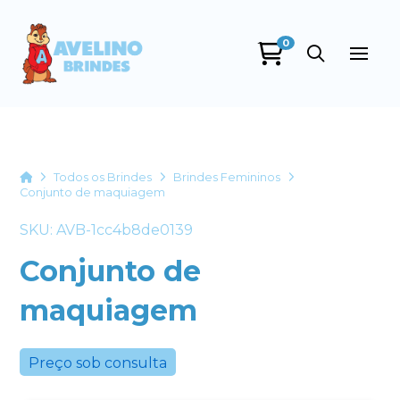
0
Avelino Brindes
online
Home
Todos os Brindes
Brindes Femininos
Conjunto de maquiagem
SKU: AVB-1cc4b8de0139
Conjunto de
maquiagem
+55
Preço sob consulta