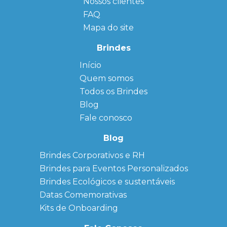
Nossos clientes
FAQ
Mapa do site
Brindes
Início
← Back
← Back
Quem somos
FAQ
Agendas
Personalizadas
Todos os Brindes
Sitemap
Bloco de
Blog
Anotação
Personalizado
Fale conosco
Bonés
personalizados
Blog
Brindes
Brindes Corporativos e RH
Corporativos
Brindes para Eventos Personalizados
Copos Térmicos
Personalizados
Brindes Ecológicos e sustentáveis
Datas Especiais
Datas Comemorativas
Ecobag
Kits de Onboarding
Personalizada