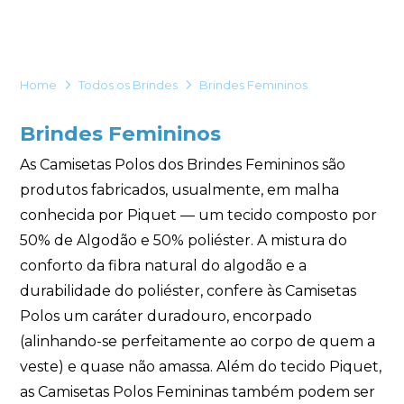
Eu concordo em receber comunicações.
A nossa empresa está comprometida a proteger e respeitar
sua privacidade, utilizaremos seus dados apenas para fins
Home
Todos os Brindes
Brindes Femininos
de marketing. Você pode alterar suas preferências a
qualquer momento.
Brindes Femininos
Iniciar conversa
As Camisetas Polos dos Brindes Femininos são
produtos fabricados, usualmente, em malha
conhecida por Piquet — um tecido composto por
50% de Algodão e 50% poliéster. A mistura do
conforto da fibra natural do algodão e a
durabilidade do poliéster, confere às Camisetas
Polos um caráter duradouro, encorpado
(alinhando-se perfeitamente ao corpo de quem a
veste) e quase não amassa. Além do tecido Piquet,
as Camisetas Polos Femininas também podem ser