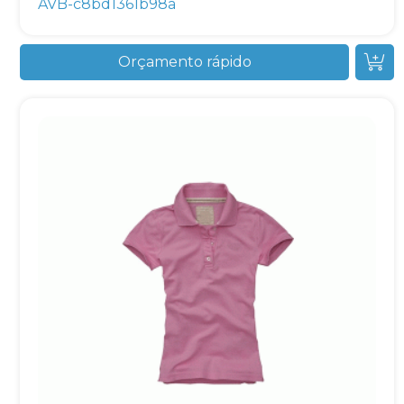
AVB-c8bd1361b98a
Orçamento rápido