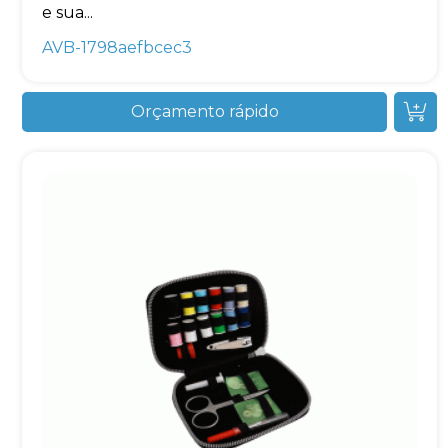
e sua...
AVB-1798aefbcec3
Orçamento rápido