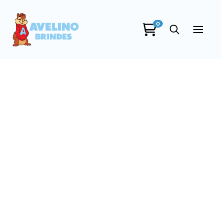
0
Avelino Brindes
online
+55