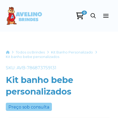
0
Avelino Brindes
online
Home
Todos os Brindes
Kit Banho Personalizado
Kit banho bebe personalizados
SKU: AVB-786873759131
Kit banho bebe
personalizados
+55
Preço sob consulta