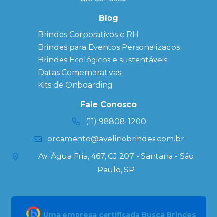
Bonés
personalizados
Blog
Brindes
Brindes Corporativos e RH
Corporativos
Brindes para Eventos Personalizados
Copos Térmicos
Personalizados
Brindes Ecológicos e sustentáveis
Datas Especiais
Datas Comemorativas
Ecobag
Kits de Onboarding
Personalizada
Kits
Fale Conosco
Personalizados
(11) 98808-1200
orcamento@avelinobrindes.com.br
Av. Água Fria, 467, CJ 207 - Santana - São
Paulo, SP
Uma empresa certificada Busca Brindes