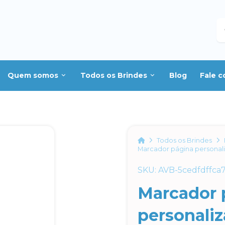
B
Quem somos
Todos os Brindes
Blog
Fale 
Home
Todos os Brindes
Marcador página personal
SKU: AVB-5cedfdffca
Marcador 
personali