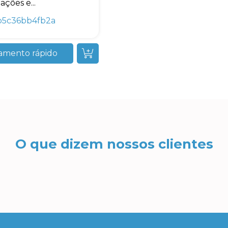
ações e...
b5c36bb4fb2a
amento rápido
O que dizem nossos clientes