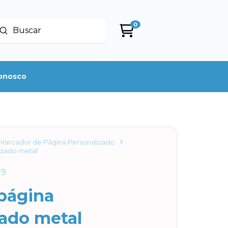
0
Enviar
uscar
conosco
Marcador de Página Personalizado
izado metal
79
página
zado metal