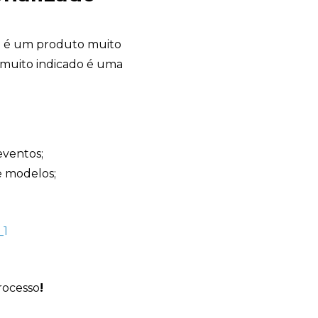
l
é um produto muito
é muito indicado é uma
Avelino Brindes
online
eventos;
e modelos;
rocesso
!
+55