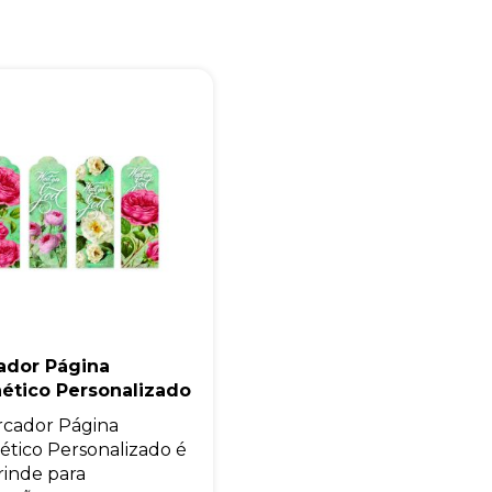
Eu concordo em receber comunicações.
A nossa empresa está comprometida a proteger e respeitar sua
privacidade, utilizaremos seus dados apenas para fins de
marketing. Você pode alterar suas preferências a qualquer
momento.
Iniciar conversa
ador Página
ético Personalizado
cador Página
tico Personalizado é
inde para