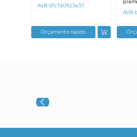
premi
AVB-5fc7d0923e37
AVB-
Orçamento rápido
Orç